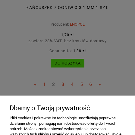
ŁAŃCUSZEK 7 OGNIW Ø 3,1 MM 1 SZT.
Producent:
ENOPOL
1,70 zł
zawiera 23% VAT, bez kosztów dostawy
Cena netto:
1,38 zł
DO KOSZYKA
«
1
2
3
4
5
6
»
Dbamy o Twoją prywatność
POMOC
Pliki cookies i pokrewne im technologie umożliwiają poprawne
działanie strony i pomagają nam dostosować ofertę do Twoich
MOJE KONTO
potrzeb. Możesz zaakceptować wykorzystanie przez nas
wszystkich tych plików i przejść do sklepu lub dostosować użycie