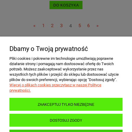
DO KOSZYKA
«
1
2
3
4
5
6
»
Dbamy o Twoją prywatność
POMOC
Pliki cookies i pokrewne im technologie umożliwiają poprawne
działanie strony i pomagają nam dostosować ofertę do Twoich
MOJE KONTO
potrzeb. Możesz zaakceptować wykorzystanie przez nas
wszystkich tych plików i przejść do sklepu lub dostosować użycie
plików do swoich preferencji, wybierając opcję "Dostosuj zgody".
Więcej o plikach cookies przeczytasz w naszej Polityce
PŁATNOŚCI I DOSTAWA
prywatności.
ZAAKCEPTUJ TYLKO NIEZBĘDNE
INFORMACJE
DOSTOSUJ ZGODY
O NAS