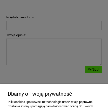
Imię lub pseudonim:
Twoja opinia:
WYŚLIJ
Dbamy o Twoją prywatność
POMOC
Pliki cookies i pokrewne im technologie umożliwiają poprawne
działanie strony i pomagają nam dostosować ofertę do Twoich