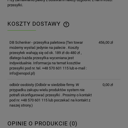
przesyłki.
KOSZTY DOSTAWY
CENA NIE ZAWIERA EWENTUALNYCH KOSZTÓW
PŁATNOŚCI
DB Schenker - przesyłka paletowa
(Ten towar
456,00 zł
możemy wysłać jedynie na palecie . Koszty
przesyłek wahają się od ok. 189 zł do 480 zł ,
dlatego każda przesyłka wyceniana jest
indywidualnie. Informacja na temat kosztów
przesyłki pod nr. tel. +48 570 601 115 lub e-mail :
info@enopol.pl)
odbiór osobisty
(Odbiór w siedzibie firmy. W
0,00 zł
przypadku zakupu wielu produktów system nie
potrafi skonfigurować przesyłki . Prosimy o kontakt
pod nr. +48 570 601 115 lub poczekać na kontakt z
naszej strony.)
OPINIE O PRODUKCIE (0)