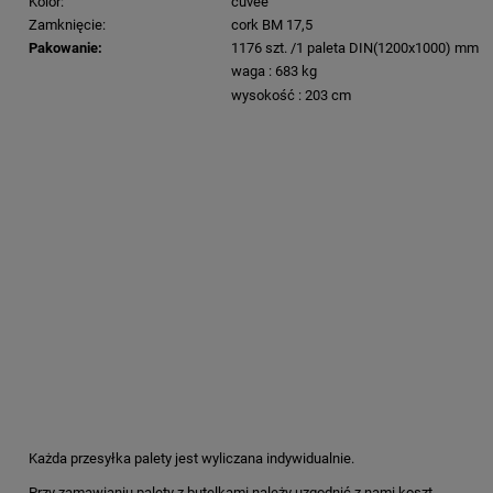
Kolor:
cuvee
Zamknięcie:
cork BM 17,5
Pakowanie:
1176 szt. /1 paleta DIN(1200x1000) mm
waga : 683 kg
wysokość : 203 cm
Każda przesyłka palety jest wyliczana indywidualnie.
Przy zamawianiu palety z butelkami należy uzgodnić z nami koszt