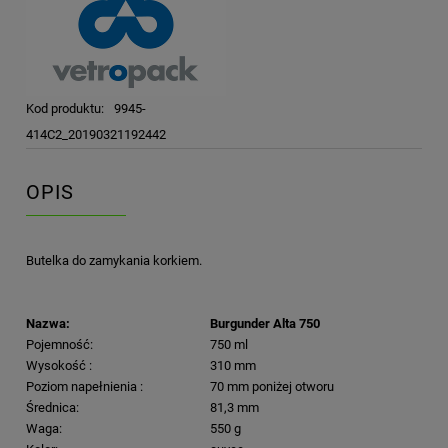
Kod produktu:
9945-
414C2_20190321192442
OPIS
Butelka do zamykania korkiem.
Nazwa:
Burgunder Alta 750
Pojemność:
750 ml
Wysokość :
310 mm
Poziom napełnienia :
70 mm poniżej otworu
Średnica:
81,3 mm
Waga:
550 g