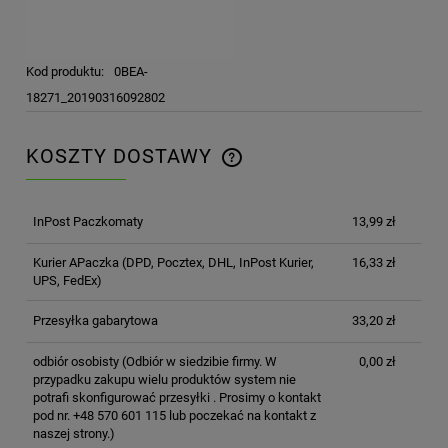
Kod produktu:
0BEA-
18271_20190316092802
KOSZTY DOSTAWY
CENA NIE ZAWIERA EWENTUALNYCH KOSZTÓW
PŁATNOŚCI
InPost Paczkomaty
13,99 zł
Kurier APaczka
(DPD, Pocztex, DHL, InPost Kurier,
16,33 zł
UPS, FedEx)
Przesyłka gabarytowa
33,20 zł
odbiór osobisty
(Odbiór w siedzibie firmy. W
0,00 zł
przypadku zakupu wielu produktów system nie
potrafi skonfigurować przesyłki . Prosimy o kontakt
pod nr. +48 570 601 115 lub poczekać na kontakt z
naszej strony.)