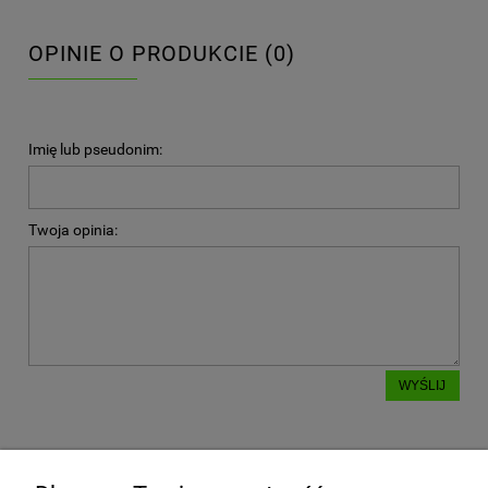
OPINIE O PRODUKCIE (0)
Imię lub pseudonim:
Twoja opinia:
WYŚLIJ