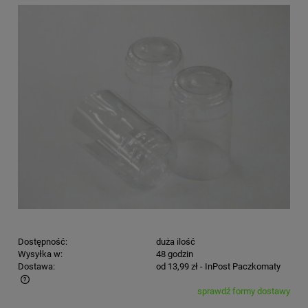
Dostępność:
duża ilość
Wysyłka w:
48 godzin
Dostawa:
od 13,99 zł
- InPost Paczkomaty
sprawdź formy dostawy
Cena nie zawiera ewentualnych kosztów płatności