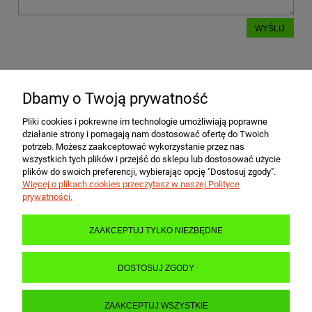
WYŚLIJ
Dbamy o Twoją prywatność
POMOC
Pliki cookies i pokrewne im technologie umożliwiają poprawne
działanie strony i pomagają nam dostosować ofertę do Twoich
MOJE KONTO
potrzeb. Możesz zaakceptować wykorzystanie przez nas
wszystkich tych plików i przejść do sklepu lub dostosować użycie
plików do swoich preferencji, wybierając opcję "Dostosuj zgody".
Więcej o plikach cookies przeczytasz w naszej Polityce
PŁATNOŚCI I DOSTAWA
prywatności.
ZAAKCEPTUJ TYLKO NIEZBĘDNE
INFORMACJE
DOSTOSUJ ZGODY
O NAS
ZAAKCEPTUJ WSZYSTKIE