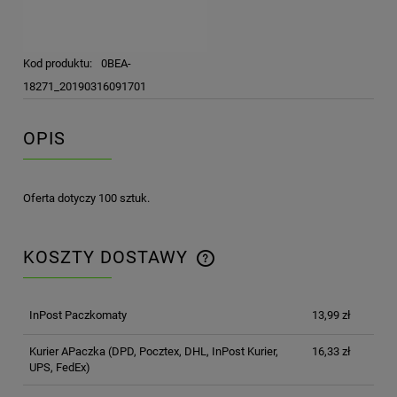
Kod produktu:
0BEA-
18271_20190316091701
OPIS
Oferta dotyczy 100 sztuk.
KOSZTY DOSTAWY
CENA NIE ZAWIERA EWENTUALNYCH KOSZTÓW
PŁATNOŚCI
InPost Paczkomaty
13,99 zł
Kurier APaczka
(DPD, Pocztex, DHL, InPost Kurier,
16,33 zł
UPS, FedEx)