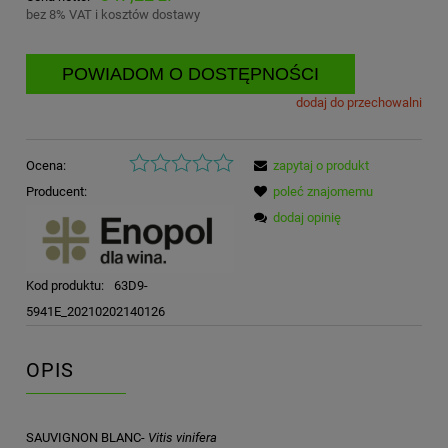
bez 8% VAT i kosztów dostawy
POWIADOM O DOSTĘPNOŚCI
dodaj do przechowalni
Ocena:
zapytaj o produkt
Producent:
poleć znajomemu
dodaj opinię
Kod produktu:
63D9-
5941E_20210202140126
OPIS
SAUVIGNON BLANC-
Vitis vinifera