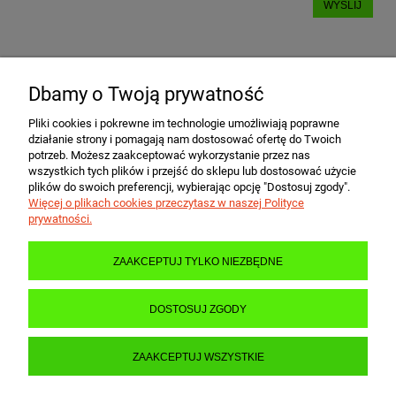
WYŚLIJ
Dbamy o Twoją prywatność
POMOC
Pliki cookies i pokrewne im technologie umożliwiają poprawne
działanie strony i pomagają nam dostosować ofertę do Twoich
MOJE KONTO
potrzeb. Możesz zaakceptować wykorzystanie przez nas
wszystkich tych plików i przejść do sklepu lub dostosować użycie
plików do swoich preferencji, wybierając opcję "Dostosuj zgody".
Więcej o plikach cookies przeczytasz w naszej Polityce
PŁATNOŚCI I DOSTAWA
prywatności.
ZAAKCEPTUJ TYLKO NIEZBĘDNE
INFORMACJE
DOSTOSUJ ZGODY
O NAS
ZAAKCEPTUJ WSZYSTKIE
POKAŻ PEŁNĄ WERSJĘ STRONY