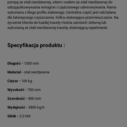
pompą ze stali nierdzewnej, sitem i wałem ze stali nierdzewnej do
odszypułkowywania winogron i częściowego odwirowywania. Rama
wykonana z litego profilu stalowego. Centralna część jest odchylana
dla łatwiejszego czyszczenia. Kółka ułatwiające przemieszczanie. Na
życzenie klienta do każdej kasety można zamówić żeliwną lub
wykonaną ze stali nierdzewnej kasetę ułatwiającą napełnianie.
Specyfikacja produktu :
Długość -
1300 mm
Materiał -
stal nierdzewna
Ciężar -
100 kg
Wysokość -
700 mm
Szerokość -
900 mm
Wydajność -
3800 kg/h
Silnik -
2,5 KM