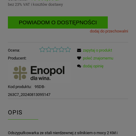
bez 23% VAT i kosztów dostawy
POWIADOM O DOSTĘPNOŚCI
dodaj do przechowalni
Ocena:
zapytaj o produkt
Producent:
poleć znajomemu
dodaj opinię
Kod produktu:
95DB-
263C7_20240813095147
OPIS
Odszypułkowarka ze stali nierdzewnej z silnikiem o mocy 2 KM i