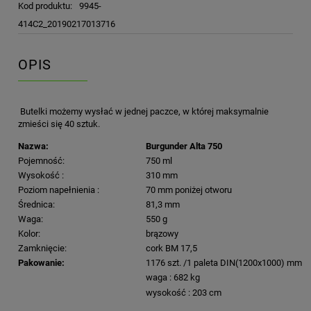
Kod produktu:
9945-
414C2_20190217013716
OPIS
Butelki możemy wysłać w jednej paczce, w której maksymalnie
zmieści się 40 sztuk.
Nazwa:
Burgunder Alta 750
Pojemność:
750 ml
Wysokość :
310 mm
Poziom napełnienia :
70 mm poniżej otworu
Średnica:
81,3 mm
Waga:
550 g
Kolor:
brązowy
Zamknięcie:
cork BM 17,5
Pakowanie:
1176 szt. /1 paleta DIN(1200x1000) mm
waga : 682 kg
wysokość : 203 cm