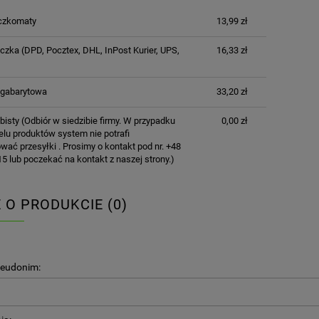
CENA NIE ZAWIERA EWENTUALNYCH
czkomaty
13,99 zł
KOSZTÓW PŁATNOŚCI
aczka
(DPD, Pocztex, DHL, InPost Kurier, UPS,
16,33 zł
 gabarytowa
33,20 zł
bisty
(Odbiór w siedzibie firmy. W przypadku
0,00 zł
lu produktów system nie potrafi
wać przesyłki . Prosimy o kontakt pod nr. +48
5 lub poczekać na kontakt z naszej strony.)
E O PRODUKCIE (0)
seudonim: