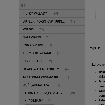
(181)
FILTRY, WKŁADY...
(58)
BUTELKI,KORKI,KAPTURKI...
(91)
POMPY
(28)
NALEWARKI
(8)
KORKOWNICE
(9)
OPIS
TERMOOBTAPIARKI
(3)
ETYKIECIARKI
(2)
Alkoholomi
OPAKOWANIA,ETYKIETY..
(6)
Dokł
doko
AKCESORIA WINIARSKIE
(81)
Do a
WĘŻE,ARMATURA...
(9)
bimb
Goto
LABORATORIUM,POMIARY...
(19)
pomi
Łatw
POMIARY
(4)
nim 