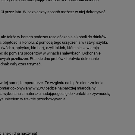
 Ci przez lata. W bezpieczny sposób możesz w niej dokonywać
ale także w barach podczas rozcieńczania alkoholi do drinków!
% objętości alkoholu. Z pomocą tego urządzenia w łatwy, szybki,
dka, spirytus, bimber), czyli takich, które nie zawierają
ięc do pomiaru procentów w winach i nalewkach! Dokonanie
kowych przeliczeń. Płaskie dno probówki ułatwia dokonanie
jednak cały czas trzymać.
 tej samej temperaturze. Ze względu na to, że ciecz zmienia
pomiar dokonywany w 20°C będzie najbardziej miarodajny i
ała wykonana z materiału nadającego się do kontaktu z żywnością
wysunięciem w trakcie przechowywania.
ianek i dna naczynia).