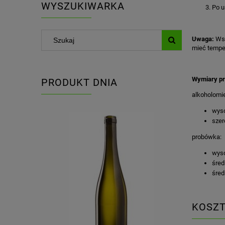
WYSZUKIWARKA
Po u
Uwaga:
Wsk
mieć tempe
Wymiary pr
PRODUKT DNIA
alkoholomie
wys
szer
probówka:
wys
śred
śred
KOSZ