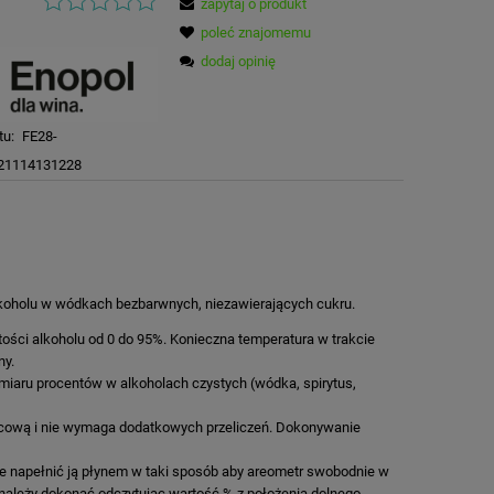
zapytaj o produkt
poleć znajomemu
dodaj opinię
tu:
FE28-
21114131228
lkoholu w wódkach bezbarwnych, niezawierających cukru.
ści alkoholu od 0 do 95%. Konieczna temperatura w trakcie
ny.
omiaru procentów w alkoholach czystych (wódka, spirytus,
ńcową i nie wymaga dodatkowych przeliczeń. Dokonywanie
 napełnić ją płynem w taki sposób aby areometr swobodnie w
 należy dokonać odczytując wartość % z położenia dolnego