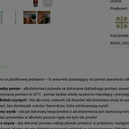
Ocena:
Producent:
Kod produk
82563_202
erz w plastikowej probówce – to areometr pozwalający na pomiar zawartości a
adny pomiar -
alkoholomierz pozwala na dokonanie dokładnego pomiaru zawarto
nywania pomiaru to 20°C - pomiar będzie wtedy na pewno miarodajny i precyzyj
lkoholi czystych -
Nie dla wina, nalewek lub likierów! Alkoholomierz służy do p
er), bez domieszek cukrów i barwników, które zafałszowują wynik!
wy wynik -
odczyt dokonany bezpośrednio z alkoholomierza jest wartością ko
aru procentów w alkoholu jeszcze nigdy nie było tak proste!
e użycie -
aby dokonać pomiaru należy pływak umieścić w probówce, następnie
pływał. Ważne aby nie dotykał on ścianek probówki w czasie pomiaru. Odczytu