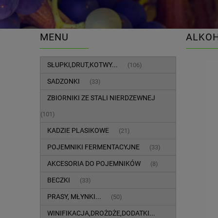
MENU
ALKOH
SŁUPKI,DRUT,KOTWY...
(106)
SADZONKI
(33)
ZBIORNIKI ZE STALI NIERDZEWNEJ
(101)
KADZIE PLASIKOWE
(21)
POJEMNIKI FERMENTACYJNE
(33)
AKCESORIA DO POJEMNIKÓW
(8)
BECZKI
(33)
PRASY, MŁYNKI...
(50)
WINIFIKACJA,DROŻDŻE,DODATKI...