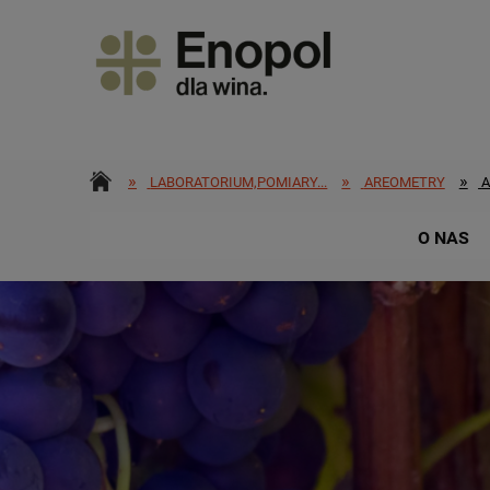
»
»
»
LABORATORIUM,POMIARY...
AREOMETRY
A
O NAS