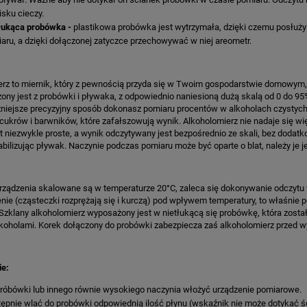
sku cieczy.
łukąca probówka -
plastikowa probówka jest wytrzymała, dzięki czemu posłuży
aru, a dzięki dołączonej zatyczce przechowywać w niej areometr.
rz to miernik, który z pewnością przyda się w Twoim gospodarstwie domowym, 
żony jest z probówki i pływaka, z odpowiednio naniesioną dużą skalą od 0 do 95
niejsze precyzyjny sposób dokonasz pomiaru procentów w alkoholach czystych (wó
ukrów i barwników, które zafałszowują wynik. Alkoholomierz nie nadaje się w
t niezwykle proste, a wynik odczytywany jest bezpośrednio ze skali, bez dodat
abilizując pływak. Naczynie podczas pomiaru może być oparte o blat, należy je 
ządzenia skalowane są w temperaturze 20°C, zaleca się dokonywanie odczytu w
nie (cząsteczki rozprężają się i kurczą) pod wpływem temperatury, to właśnie 
 Szklany alkoholomierz wyposażony jest w nietłukącą się probówkę, która zost
lkoholami. Korek dołączony do probówki zabezpiecza zaś alkoholomierz przed 
e:
róbówki lub innego równie wysokiego naczynia włożyć urządzenie pomiarowe.
ępnie wlać do probówki odpowiednią ilość płynu (wskaźnik nie może dotykać śc