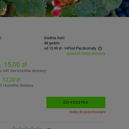
ć:
średnia ilość
:
48 godzin
od 13,99 zł
- InPost Paczkomaty
sprawdź formy dostawy
Cena nie zawiera ewentualnych kosztów
15,00 zł
:
płatności
% VAT, bez kosztów dostawy
12,20 zł
T i kosztów dostawy
.
DO KOSZYKA
dodaj do przechowalni