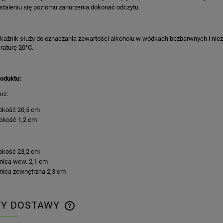
staleniu się poziomu zanurzenia dokonać odczytu.
aźnik służy do oznaczania zawartości alkoholu w wódkach bezbarwnych i niez
raturę 20°C.
oduktu:
rz:
okość 20,5 cm
okość 1,2 cm
okość 23,2 cm
nica wew. 2,1 cm
nica zewnętrzna 2,3 cm
TY DOSTAWY