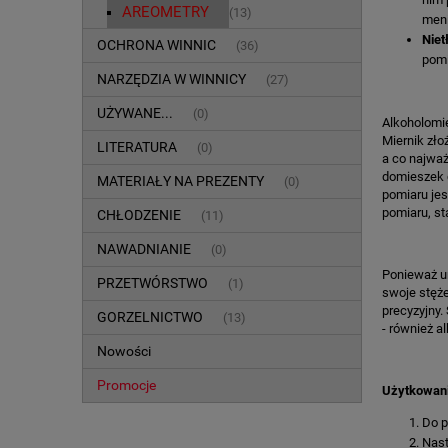
AREOMETRY
(13)
meni
Niet
OCHRONA WINNIC
(36)
pomi
NARZĘDZIA W WINNICY
(27)
UŻYWANE...
(0)
Alkoholomie
Miernik zło
LITERATURA
(0)
a co najważ
domieszek c
MATERIAŁY NA PREZENTY
(0)
pomiaru jes
pomiaru, st
CHŁODZENIE
(11)
NAWADNIANIE
(0)
Ponieważ ur
PRZETWÓRSTWO
(1)
swoje stęże
precyzyjny.
GORZELNICTWO
(13)
- również a
Nowości
Promocje
Użytkowani
Do p
Nast