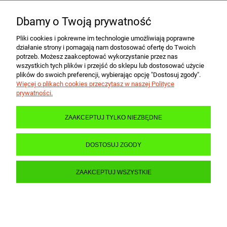
Dbamy o Twoją prywatność
POMOC
Pliki cookies i pokrewne im technologie umożliwiają poprawne
działanie strony i pomagają nam dostosować ofertę do Twoich
MOJE KONTO
potrzeb. Możesz zaakceptować wykorzystanie przez nas
wszystkich tych plików i przejść do sklepu lub dostosować użycie
plików do swoich preferencji, wybierając opcję "Dostosuj zgody".
Więcej o plikach cookies przeczytasz w naszej Polityce
PŁATNOŚCI I DOSTAWA
prywatności.
ZAAKCEPTUJ TYLKO NIEZBĘDNE
INFORMACJE
DOSTOSUJ ZGODY
O NAS
ZAAKCEPTUJ WSZYSTKIE
POKAŻ PEŁNĄ WERSJĘ STRONY
Sklep internetowy Shoper.pl