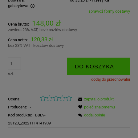
Dostawa:
od 33,20 zł
- Przesyłka
gabarytowa
sprawdź formy dostawy
Cena nie zawiera ewentualnych kosztów płatności
148,00 zł
Cena brutto:
zawiera 23% VAT, bez kosztów dostawy
120,33 zł
Cena netto:
bez 23% VAT i kosztów dostawy
DO KOSZYKA
szt.
dodaj do przechowalni
Ocena:
zapytaj o produkt
Producent:
-
poleć znajomemu
Kod produktu:
BBE9-
dodaj opinię
23123_20221114141909