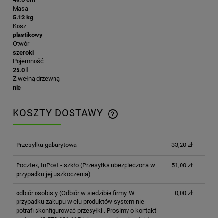
Masa
5.12 kg
Kosz
plastikowy
Otwór
szeroki
Pojemność
25.0 l
Z wełną drzewną
nie
KOSZTY DOSTAWY
CENA NIE ZAWIERA EWENTUALNYCH KOSZTÓW
PŁATNOŚCI
Przesyłka gabarytowa
33,20 zł
Pocztex, InPost - szkło
(Przesyłka ubezpieczona w
51,00 zł
przypadku jej uszkodzenia)
odbiór osobisty
(Odbiór w siedzibie firmy. W
0,00 zł
przypadku zakupu wielu produktów system nie
potrafi skonfigurować przesyłki . Prosimy o kontakt