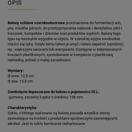
OPIS
Balony szklane szerokootworowe
przeznaczone do fermentacji win,
piw, miodów pitnych, do przetrzymywania nalewek i destylatów, pikli i
kiszonek, kompotów i dżemów oraz produktów sypkich. Balony tego
typu są niezwykle wygodne w użyciu. W szerokiej szyjce swobodnie
mieści się ręka. Dzięki temu łatwo je umyć i łatwo napełnić (opróżnić)
np.: większymi owocami lub warzywami. Dostępne w zdejmowanych
koszach plastikowych, sprzedawane w komplecie z plastikową
nakładką, jednak o małej szczelności.
Wymiary:
Ø wew. 12,0 cm
Ø zew. 13,8 cm
Zamknięcie dopasowane do balonu o pojemności 25 L:
-gumowy, szczelny kaptur o średnicy 138 mm
Charakterystyka:
Szkło, z którego wykonane są balony posiada wszelkie atesty
zezwalające na kontakt z produktami spożywczymi zawierającymi
alkohol. Jest to szkło termicznie niehartowane.