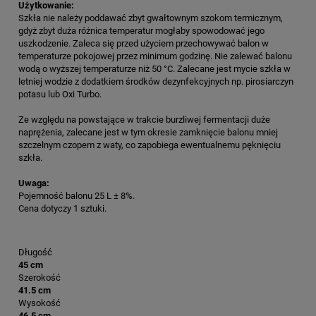
Użytkowanie:
Szkła nie należy poddawać zbyt gwałtownym szokom termicznym,
gdyż zbyt duża różnica temperatur mogłaby spowodować jego
uszkodzenie. Zaleca się przed użyciem przechowywać balon w
temperaturze pokojowej przez minimum godzinę. Nie zalewać balonu
wodą o wyższej temperaturze niż 50 °C. Zalecane jest mycie szkła w
letniej wodzie z dodatkiem środków dezynfekcyjnych np. pirosiarczyn
potasu lub Oxi Turbo.
Ze względu na powstające w trakcie burzliwej fermentacji duże
naprężenia, zalecane jest w tym okresie zamknięcie balonu mniej
szczelnym czopem z waty, co zapobiega ewentualnemu pęknięciu
szkła.
Uwaga:
Pojemność balonu 25 L ± 8%.
Cena dotyczy 1 sztuki.
Długość
45 cm
Szerokość
41.5 cm
Wysokość
46.5 cm