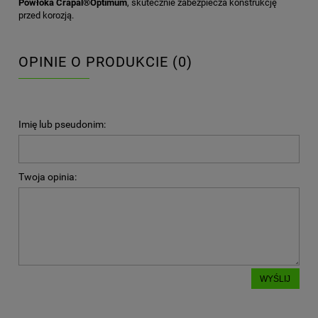
Powłoka Crapal®Optimum
, skutecznie zabezpiecza konstrukcję
przed korozją.
OPINIE O PRODUKCIE (0)
Imię lub pseudonim:
Twoja opinia:
WYŚLIJ