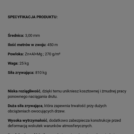
SPECYFIKACJA PRODUKTU:
Średnica:
3,00 mm
Ilość metrów w zwoju:
450 m
Powłoka:
Zn+Al+Mg ; 270 g/m²
Waga:
25 kg
Siła zrywająca:
810 kg
Niska roziągliwość
, dzięki temu unikniesz kosztownej i żmudnej pracy
ponownego naciągania drutu.
Duża siła zrywająca
, która zapewnia trwałość przy dużych
obciążeniach owocujących drzew.
Wysoka wytrzymałość
, dodatkowo zabezpiecza konstrukcje przed
deformacją wskutek warunków atmosferycznych.