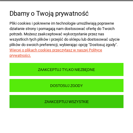
Dbamy o Twoją prywatność
POMOC
Pliki cookies i pokrewne im technologie umożliwiają poprawne
działanie strony i pomagają nam dostosować ofertę do Twoich
MOJE KONTO
potrzeb. Możesz zaakceptować wykorzystanie przez nas
wszystkich tych plików i przejść do sklepu lub dostosować użycie
plików do swoich preferencji, wybierając opcję "Dostosuj zgody".
Więcej o plikach cookies przeczytasz w naszej Polityce
PŁATNOŚCI I DOSTAWA
prywatności.
ZAAKCEPTUJ TYLKO NIEZBĘDNE
INFORMACJE
DOSTOSUJ ZGODY
O NAS
ZAAKCEPTUJ WSZYSTKIE
POKAŻ PEŁNĄ WERSJĘ STRONY
Sklep internetowy Shoper.pl