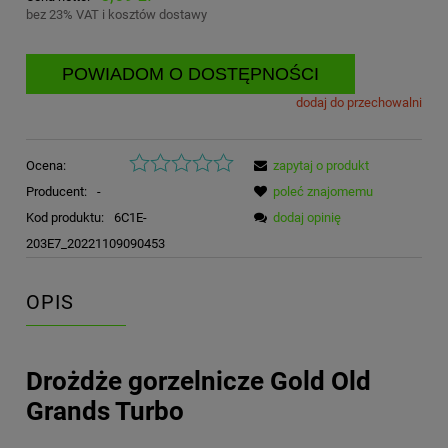
bez 23% VAT i kosztów dostawy
POWIADOM O DOSTĘPNOŚCI
dodaj do przechowalni
Ocena:
zapytaj o produkt
Producent:
-
poleć znajomemu
Kod produktu:
6C1E-
dodaj opinię
203E7_20221109090453
OPIS
Drożdże gorzelnicze Gold Old
Grands Turbo