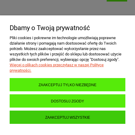
Dbamy o Twoją prywatność
POMOC
Pliki cookies i pokrewne im technologie umożliwiają poprawne
działanie strony i pomagają nam dostosować ofertę do Twoich
MOJE KONTO
potrzeb. Możesz zaakceptować wykorzystanie przez nas
wszystkich tych plików i przejść do sklepu lub dostosować użycie
plików do swoich preferencji, wybierając opcję "Dostosuj zgody".
Więcej o plikach cookies przeczytasz w naszej Polityce
PŁATNOŚCI I DOSTAWA
prywatności.
ZAAKCEPTUJ TYLKO NIEZBĘDNE
INFORMACJE
DOSTOSUJ ZGODY
O NAS
ZAAKCEPTUJ WSZYSTKIE
POKAŻ PEŁNĄ WERSJĘ STRONY
Sklep internetowy Shoper.pl