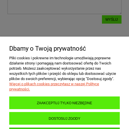
WYŚLIJ
Dbamy o Twoją prywatność
POMOC
Pliki cookies i pokrewne im technologie umożliwiają poprawne
działanie strony i pomagają nam dostosować ofertę do Twoich
MOJE KONTO
potrzeb. Możesz zaakceptować wykorzystanie przez nas
wszystkich tych plików i przejść do sklepu lub dostosować użycie
plików do swoich preferencji, wybierając opcję "Dostosuj zgody".
Więcej o plikach cookies przeczytasz w naszej Polityce
PŁATNOŚCI I DOSTAWA
prywatności.
ZAAKCEPTUJ TYLKO NIEZBĘDNE
INFORMACJE
DOSTOSUJ ZGODY
O NAS