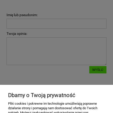
Imię lub pseudonim:
Twoja opinia:
WYŚLIJ
Dbamy o Twoją prywatność
POMOC
Pliki cookies i pokrewne im technologie umożliwiają poprawne
działanie strony i pomagają nam dostosować ofertę do Twoich
MOJE KONTO
potrzeb. Możesz zaakceptować wykorzystanie przez nas