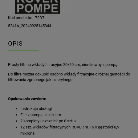
Kod produktu:
72D7-
5241A_20240925145344
OPIS
Prosty filtr na wkłady filtracyjne 20x20 cm, nierdzewny z pompą.
Do filtra można dokupić osobno wkłady filtracyjne o różnej gęstości do
filtrowania zgrubnego jak i sterylnego.
Opakowania zawiera:
Instrukcję obsługi
Filtr z pompą i silnikiem
2 komplety uszczelek po 8 sztuk.
12 szt. wkładów filtracyjnych ROVER nr. 16 o gęstości 0,9
mikrona