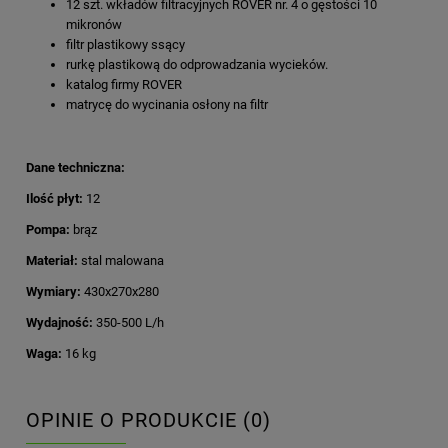
12 szt. wkładów filtracyjnych ROVER nr. 4 o gęstości 10
mikronów
filtr plastikowy ssący
rurkę plastikową do odprowadzania wycieków.
katalog firmy ROVER
matrycę do wycinania osłony na filtr
Dane techniczna:
Ilość płyt:
12
Pompa:
brąz
Materiał:
stal malowana
Wymiary:
430x270x280
Wydajność:
350-500 L/h
Waga:
16 kg
OPINIE O PRODUKCIE (0)