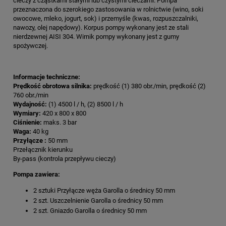
cieczy z cząstkami stałymi lub czystymi cieczami. Pompa
przeznaczona do szerokiego zastosowania w rolnictwie (wino, soki
owocowe, mleko, jogurt, sok) i przemyśle (kwas, rozpuszczalniki,
nawozy, olej napędowy). Korpus pompy wykonany jest ze stali
nierdzewnej AISI 304. Wirnik pompy wykonany jest z gumy
spożywczej.
Informacje techniczne:
Prędkość obrotowa silnika:
prędkość (1) 380 obr./min, prędkość (2)
760 obr./min
Wydajność:
(1) 4500 l / h, (2) 8500 l / h
Wymiary:
420 x 800 x 800
Ciśnienie:
maks. 3 bar
Waga:
40 kg
Przyłącze :
50 mm
Przełącznik kierunku
By-pass (kontrola przepływu cieczy)
Pompa zawiera:
2 sztuki Przyłącze węża Garolla o średnicy 50 mm
2 szt. Uszczelnienie Garolla o średnicy 50 mm
2 szt. Gniazdo Garolla o średnicy 50 mm