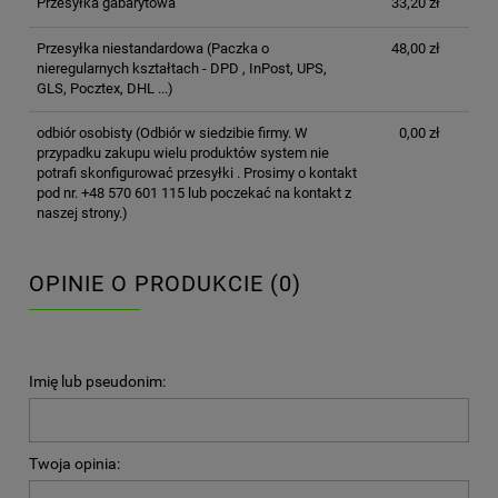
Przesyłka gabarytowa
33,20 zł
Przesyłka niestandardowa
(Paczka o
48,00 zł
nieregularnych kształtach - DPD , InPost, UPS,
GLS, Pocztex, DHL ...)
odbiór osobisty
(Odbiór w siedzibie firmy. W
0,00 zł
przypadku zakupu wielu produktów system nie
potrafi skonfigurować przesyłki . Prosimy o kontakt
pod nr. +48 570 601 115 lub poczekać na kontakt z
naszej strony.)
OPINIE O PRODUKCIE (0)
Imię lub pseudonim:
Twoja opinia: