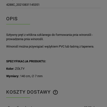
4288C_20210831145351
OPIS
Sztywny pręt z włókna szklanego do formowania pnia winorośli -
prowadzenia pnia winorośli.
Winorośl można przywiązać wężykiem PVC lub taśmą z tapenera.
SPECYFIKACJA PRODUKTU:
Kolor:
ŻÓŁTY
Wymiary:
140 cm, ∅ 7 mm
KOSZTY DOSTAWY
CENA NIE ZAWIERA EWENTUALNYCH KOSZTÓW
PŁATNOŚCI