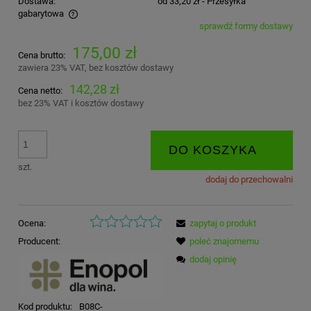
Dostawa:
od 33,20 zł
- Przesyłka
gabarytowa
sprawdź formy dostawy
Cena nie zawiera ewentualnych kosztów płatności
175,00 zł
Cena brutto:
zawiera 23% VAT, bez kosztów dostawy
142,28 zł
Cena netto:
bez 23% VAT i kosztów dostawy
DO KOSZYKA
szt.
dodaj do przechowalni
Ocena:
zapytaj o produkt
Producent:
poleć znajomemu
dodaj opinię
Kod produktu:
B08C-