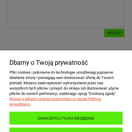
WYŚLIJ
Dbamy o Twoją prywatność
POMOC
Pliki cookies i pokrewne im technologie umożliwiają poprawne
działanie strony i pomagają nam dostosować ofertę do Twoich
MOJE KONTO
potrzeb. Możesz zaakceptować wykorzystanie przez nas
wszystkich tych plików i przejść do sklepu lub dostosować użycie
plików do swoich preferencji, wybierając opcję "Dostosuj zgody".
Więcej o plikach cookies przeczytasz w naszej Polityce
PŁATNOŚCI I DOSTAWA
prywatności.
ZAAKCEPTUJ TYLKO NIEZBĘDNE
INFORMACJE