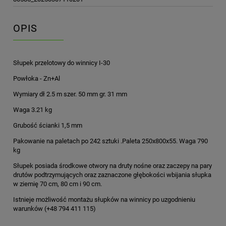
OPIS
Słupek przelotowy do winnicy I-30
Powłoka - Zn+Al
Wymiary dł 2.5 m szer. 50 mm gr. 31 mm
Waga 3.21 kg
Grubość ścianki 1,5 mm
Pakowanie na paletach po 242 sztuki .Paleta 250x800x55. Waga 790
kg
Słupek posiada środkowe otwory na druty nośne oraz zaczepy na pary
drutów podtrzymujących oraz zaznaczone głębokości wbijania słupka
w ziemię 70 cm, 80 cm i 90 cm.
Istnieje możliwość montażu słupków na winnicy po uzgodnieniu
warunków (+48 794 411 115)