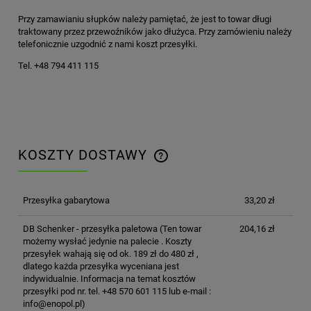
Przy zamawianiu słupków należy pamiętać, że jest to towar długi
traktowany przez przewoźników jako dłużyca. Przy zamówieniu należy
telefonicznie uzgodnić z nami koszt przesyłki.
Tel. +48 794 411 115
KOSZTY DOSTAWY
CENA NIE ZAWIERA EWENTUALNYCH KOSZTÓW
PŁATNOŚCI
Przesyłka gabarytowa
33,20 zł
DB Schenker - przesyłka paletowa
(Ten towar
204,16 zł
możemy wysłać jedynie na palecie . Koszty
przesyłek wahają się od ok. 189 zł do 480 zł ,
dlatego każda przesyłka wyceniana jest
indywidualnie. Informacja na temat kosztów
przesyłki pod nr. tel. +48 570 601 115 lub e-mail :
info@enopol.pl)