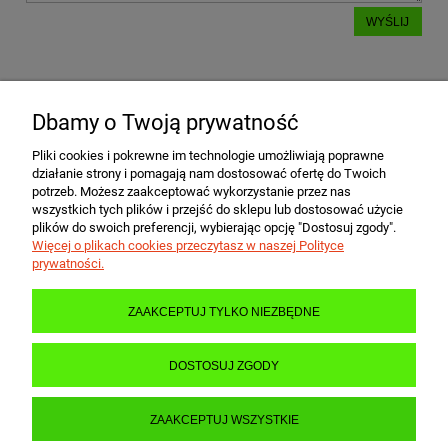
WYŚLIJ
Dbamy o Twoją prywatność
POMOC
Pliki cookies i pokrewne im technologie umożliwiają poprawne
działanie strony i pomagają nam dostosować ofertę do Twoich
MOJE KONTO
potrzeb. Możesz zaakceptować wykorzystanie przez nas
wszystkich tych plików i przejść do sklepu lub dostosować użycie
plików do swoich preferencji, wybierając opcję "Dostosuj zgody".
Więcej o plikach cookies przeczytasz w naszej Polityce
PŁATNOŚCI I DOSTAWA
prywatności.
ZAAKCEPTUJ TYLKO NIEZBĘDNE
INFORMACJE
DOSTOSUJ ZGODY
O NAS
ZAAKCEPTUJ WSZYSTKIE