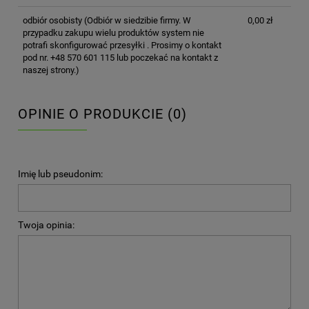
odbiór osobisty
(Odbiór w siedzibie firmy. W
0,00 zł
przypadku zakupu wielu produktów system nie
potrafi skonfigurować przesyłki . Prosimy o kontakt
pod nr. +48 570 601 115 lub poczekać na kontakt z
naszej strony.)
OPINIE O PRODUKCIE (0)
Imię lub pseudonim:
Twoja opinia: