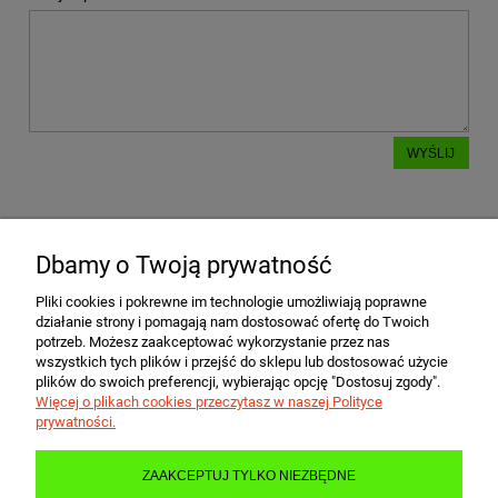
WYŚLIJ
Dbamy o Twoją prywatność
POMOC
Pliki cookies i pokrewne im technologie umożliwiają poprawne
działanie strony i pomagają nam dostosować ofertę do Twoich
MOJE KONTO
potrzeb. Możesz zaakceptować wykorzystanie przez nas
wszystkich tych plików i przejść do sklepu lub dostosować użycie
plików do swoich preferencji, wybierając opcję "Dostosuj zgody".
Więcej o plikach cookies przeczytasz w naszej Polityce
PŁATNOŚCI I DOSTAWA
prywatności.
ZAAKCEPTUJ TYLKO NIEZBĘDNE
INFORMACJE