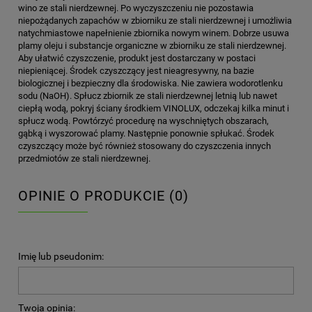
wino ze stali nierdzewnej. Po wyczyszczeniu nie pozostawia
niepożądanych zapachów w zbiorniku ze stali nierdzewnej i umożliwia
natychmiastowe napełnienie zbiornika nowym winem. Dobrze usuwa
plamy oleju i substancje organiczne w zbiorniku ze stali nierdzewnej.
Aby ułatwić czyszczenie, produkt jest dostarczany w postaci
niepieniącej. Środek czyszczący jest nieagresywny, na bazie
biologicznej i bezpieczny dla środowiska. Nie zawiera wodorotlenku
sodu (NaOH). Spłucz zbiornik ze stali nierdzewnej letnią lub nawet
ciepłą wodą, pokryj ściany środkiem VINOLUX, odczekaj kilka minut i
spłucz wodą. Powtórzyć procedurę na wyschniętych obszarach,
gąbką i wyszorować plamy. Następnie ponownie spłukać. Środek
czyszczący może być również stosowany do czyszczenia innych
przedmiotów ze stali nierdzewnej.
OPINIE O PRODUKCIE (0)
Imię lub pseudonim:
Twoja opinia: