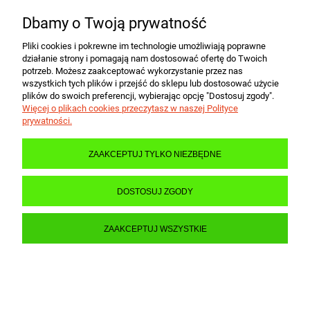
POMOC
Dbamy o Twoją prywatność
Pliki cookies i pokrewne im technologie umożliwiają poprawne
działanie strony i pomagają nam dostosować ofertę do Twoich
MOJE KONTO
potrzeb. Możesz zaakceptować wykorzystanie przez nas
wszystkich tych plików i przejść do sklepu lub dostosować użycie
plików do swoich preferencji, wybierając opcję "Dostosuj zgody".
PŁATNOŚCI I DOSTAWA
Więcej o plikach cookies przeczytasz w naszej Polityce
prywatności.
INFORMACJE
ZAAKCEPTUJ TYLKO NIEZBĘDNE
DOSTOSUJ ZGODY
O NAS
ZAAKCEPTUJ WSZYSTKIE
POKAŻ PEŁNĄ WERSJĘ STRONY
Sklep internetowy Shoper.pl