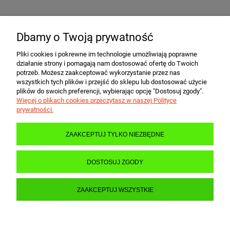
Dbamy o Twoją prywatność
POMOC
Pliki cookies i pokrewne im technologie umożliwiają poprawne
działanie strony i pomagają nam dostosować ofertę do Twoich
MOJE KONTO
potrzeb. Możesz zaakceptować wykorzystanie przez nas
wszystkich tych plików i przejść do sklepu lub dostosować użycie
plików do swoich preferencji, wybierając opcję "Dostosuj zgody".
Więcej o plikach cookies przeczytasz w naszej Polityce
PŁATNOŚCI I DOSTAWA
prywatności.
ZAAKCEPTUJ TYLKO NIEZBĘDNE
INFORMACJE
DOSTOSUJ ZGODY
O NAS
ZAAKCEPTUJ WSZYSTKIE
POKAŻ PEŁNĄ WERSJĘ STRONY
Sklep internetowy Shoper.pl