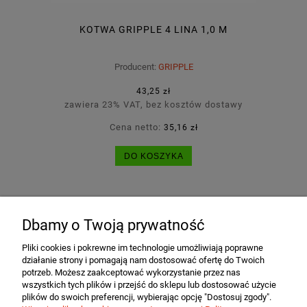
KOTWA GRIPPLE 4 LINA 1,0 M
Producent:
GRIPPLE
43,25 zł
zawiera 23% VAT, bez kosztów dostawy
Cena netto:
35,16 zł
DO KOSZYKA
Dbamy o Twoją prywatność
POMOC
Pliki cookies i pokrewne im technologie umożliwiają poprawne
działanie strony i pomagają nam dostosować ofertę do Twoich
MOJE KONTO
potrzeb. Możesz zaakceptować wykorzystanie przez nas
wszystkich tych plików i przejść do sklepu lub dostosować użycie
plików do swoich preferencji, wybierając opcję "Dostosuj zgody".