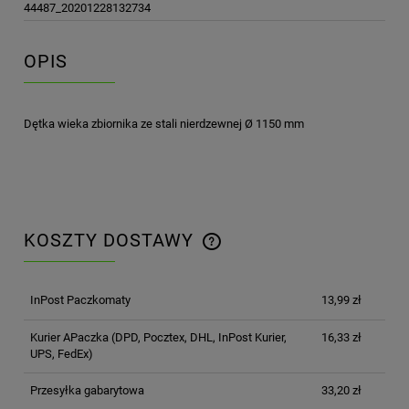
44487_20201228132734
OPIS
Dętka wieka zbiornika ze stali nierdzewnej Ø 1150 mm
KOSZTY DOSTAWY
CENA NIE ZAWIERA EWENTUALNYCH KOSZTÓW
PŁATNOŚCI
InPost Paczkomaty
13,99 zł
Kurier APaczka
(DPD, Pocztex, DHL, InPost Kurier,
16,33 zł
UPS, FedEx)
Przesyłka gabarytowa
33,20 zł