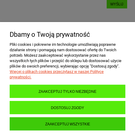
WYŚLIJ
Dbamy o Twoją prywatność
POMOC
Pliki cookies i pokrewne im technologie umożliwiają poprawne
działanie strony i pomagają nam dostosować ofertę do Twoich
MOJE KONTO
potrzeb. Możesz zaakceptować wykorzystanie przez nas
wszystkich tych plików i przejść do sklepu lub dostosować użycie
plików do swoich preferencji, wybierając opcję "Dostosuj zgody".
Więcej o plikach cookies przeczytasz w naszej Polityce
PŁATNOŚCI I DOSTAWA
prywatności.
ZAAKCEPTUJ TYLKO NIEZBĘDNE
INFORMACJE
DOSTOSUJ ZGODY
O NAS
ZAAKCEPTUJ WSZYSTKIE
POKAŻ PEŁNĄ WERSJĘ STRONY