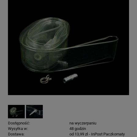
Dostępność:
na wyczerpaniu
Wysyłka w:
48 godzin
Dostawa:
od 13,99 zł
- InPost Paczkomaty