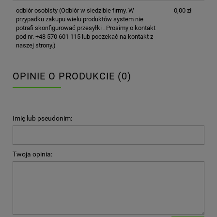
odbiór osobisty
(Odbiór w siedzibie firmy. W
0,00 zł
przypadku zakupu wielu produktów system nie
potrafi skonfigurować przesyłki . Prosimy o kontakt
pod nr. +48 570 601 115 lub poczekać na kontakt z
naszej strony.)
OPINIE O PRODUKCIE (0)
Imię lub pseudonim:
Twoja opinia: