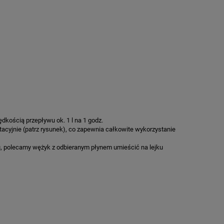
ędkością przepływu ok. 1 l na 1 godz.
tacyjnie (patrz rysunek), co zapewnia całkowite wykorzystanie
u, polecamy wężyk z odbieranym płynem umieścić na lejku