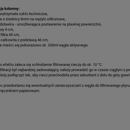
ja kolumny:
- wytrzymałe szkło techniczne,
e o średnicy 8mm na wężyki silikonowe,
dstawka - umożliwiająca postawienie na płaskiej powierzchni,
ury 4 cm,
filtra 45 cm,
 całkowita z podstawą 46 cm,
e mieści się jednorazowo ok. 350ml węgla aktywnego.
o efektu zaleca się schłodzenie filtrowanej cieczy do ok. 10 °C.
filtracji był najbardziej zadowalający, należy prowadzić go w czasie ciągłym z pr
eży podłączyć tak, aby ciecz przechodziła przez adsorbent z dołu do góry grawi
c przedostaniu się ewentualnych zanieczyszczeń z węgla do filtrowanego płyn
ręcznikiem papierowym.