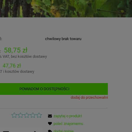
ć:
chwilowy brak towaru
58,75 zł
:
% VAT, bez kosztów dostawy
47,76 zł
T i kosztów dostawy
POWIADOM O DOSTĘPNOŚCI
dodaj do przechowalni
zapytaj o produkt
poleć znajomemu
dodaj opinię