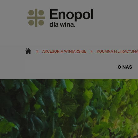
»
»
AKCESORIA WINIARSKIE
KOUMNA FILTRACYJN
O NAS