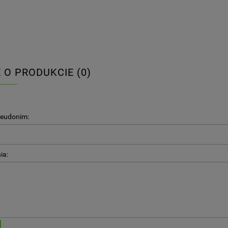
E O PRODUKCIE (0)
seudonim:
ia: