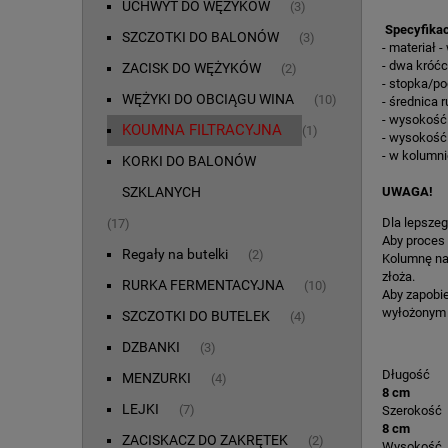
UCHWYT DO WĘŻYKÓW
(3)
Specyfikac
SZCZOTKI DO BALONÓW
(3)
- materiał 
- dwa króćc
ZACISK DO WĘŻYKÓW
(2)
- stopka/po
WĘŻYKI DO OBCIĄGU WINA
(10)
- średnica r
- wysokość 
KOUMNA FILTRACYJNA
(1)
- wysokość
- w kolumni
KORKI DO BALONÓW
SZKLANYCH
UWAGA!
Dla lepszeg
(17)
Aby proces 
Regały na butelki
(2)
Kolumnę nal
złoża.
RURKA FERMENTACYJNA
(10)
Aby zapobie
wyłożonym 
SZCZOTKI DO BUTELEK
(4)
DZBANKI
(3)
Długość
MENZURKI
(4)
8 cm
LEJKI
(7)
Szerokość
8 cm
ZACISKACZ DO ZAKRĘTEK
(2)
Wysokość