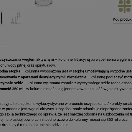
Kod produk
oczyszczania węglem aktywnym
– kolumnę filtracyjną po wypełnieniu węglem w
chu wody pitnej oraz spirytualiów.
odna stopka
– kolumna wyposażona jest w stopkę umożliwiającą wygodne ustawi
tosowania z aparatami destylacyjnymi i niezależnie
– kolumnę podłączyć można
rzymałe szkło
– kolumna wykonana została z wytrzymałego szkła technicznego, 
emność 350 ml
- w kolumnie mieści się jednorazowo taka ilość węgla aktywnego
tracyjna to urządzenie wykorzystywane w procesie oczyszczania / korekty smak
 w procesie jest węgiel aktywny, który doskonale adsorbuje niepożądane zanie
o szkła technicznego co sprawia, że jest bardziej odporna na uszkodzenia od
jej na płaskiej powierzchni. Jednorazowo do kolumny mieści się 350 ml złoża f
o średnicy 8 mm do dokupienia oddzielnie.