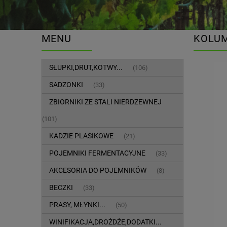
MENU
KOLUM
SŁUPKI,DRUT,KOTWY...
(106)
SADZONKI
(33)
ZBIORNIKI ZE STALI NIERDZEWNEJ
(101)
KADZIE PLASIKOWE
(21)
POJEMNIKI FERMENTACYJNE
(33)
AKCESORIA DO POJEMNIKÓW
(8)
BECZKI
(33)
PRASY, MŁYNKI...
(50)
WINIFIKACJA,DROŻDŻE,DODATKI...