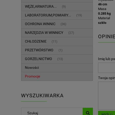
46 cm
WĘŻE,ARMATURA...
(9)
Masa
0.285 kg
LABORATORIUM,POMIARY...
(19)
Materiał
szkło
OCHRONA WINNIC
(36)
NARZĘDZIA W WINNICY
(27)
OPINI
CHŁODZENIE
(11)
PRZETWÓRSTWO
(1)
GORZELNICTWO
Imię lub p
(13)
Nowości
Promocje
Twoja opin
WYSZUKIWARKA
WYŚLIJ