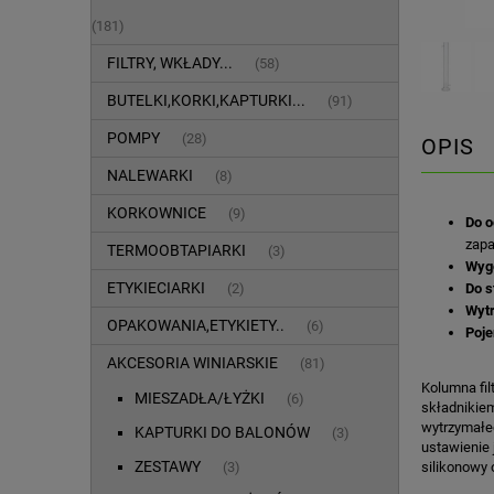
(181)
FILTRY, WKŁADY...
(58)
BUTELKI,KORKI,KAPTURKI...
(91)
POMPY
(28)
OPIS
NALEWARKI
(8)
KORKOWNICE
(9)
Do 
zapa
TERMOOBTAPIARKI
(3)
Wyg
ETYKIECIARKI
(2)
Do s
Wyt
OPAKOWANIA,ETYKIETY..
(6)
Poj
AKCESORIA WINIARSKIE
(81)
Kolumna fil
MIESZADŁA/ŁYŻKI
(6)
składnikiem
wytrzymałeg
KAPTURKI DO BALONÓW
(3)
ustawienie 
ZESTAWY
(3)
silikonowy 