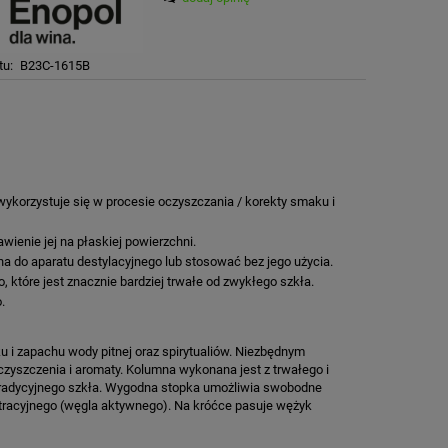
tu:
B23C-1615B
ykorzystuje się w procesie oczyszczania / korekty smaku i
enie jej na płaskiej powierzchni.
 do aparatu destylacyjnego lub stosować bez jego użycia.
które jest znacznie bardziej trwałe od zwykłego szkła.
.
u i zapachu wody pitnej oraz spirytualiów. Niezbędnym
czyszczenia i aromaty. Kolumna wykonana jest z trwałego i
 tradycyjnego szkła. Wygodna stopka umożliwia swobodne
iltracyjnego (węgla aktywnego). Na króćce pasuje wężyk