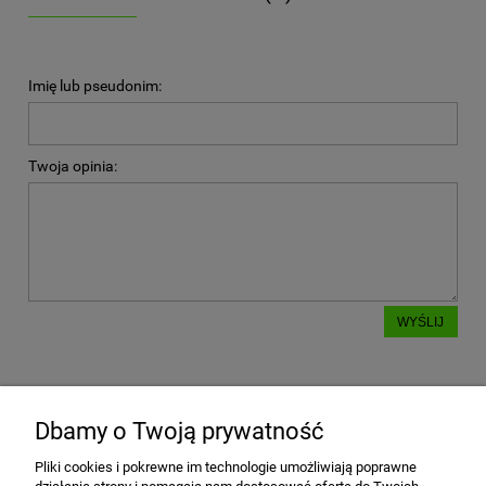
Imię lub pseudonim:
Twoja opinia:
WYŚLIJ
Dbamy o Twoją prywatność
POMOC
Pliki cookies i pokrewne im technologie umożliwiają poprawne