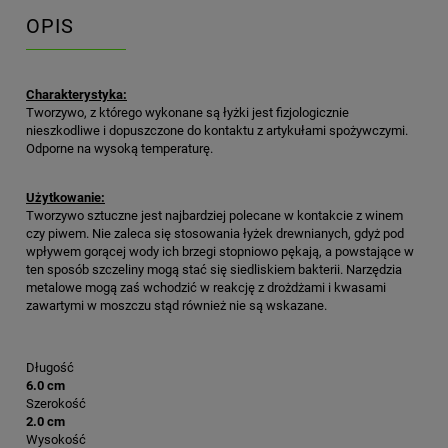
OPIS
Charakterystyka:
Tworzywo, z którego wykonane są łyżki jest fizjologicznie
nieszkodliwe i dopuszczone do kontaktu z artykułami spożywczymi.
Odporne na wysoką temperaturę.
Użytkowanie:
Tworzywo sztuczne jest najbardziej polecane w kontakcie z winem
czy piwem. Nie zaleca się stosowania łyżek drewnianych, gdyż pod
wpływem gorącej wody ich brzegi stopniowo pękają, a powstające w
ten sposób szczeliny mogą stać się siedliskiem bakterii. Narzędzia
metalowe mogą zaś wchodzić w reakcję z drożdżami i kwasami
zawartymi w moszczu stąd również nie są wskazane.
Długość
6.0 cm
Szerokość
2.0 cm
Wysokość