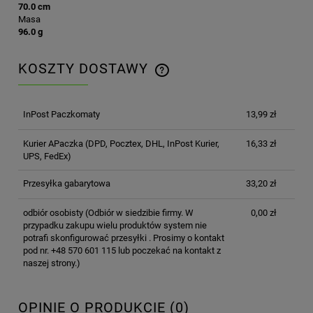
70.0 cm
Masa
96.0 g
KOSZTY DOSTAWY
CENA NIE ZAWIERA EWENTUALNYCH KOSZTÓW
PŁATNOŚCI
InPost Paczkomaty
13,99 zł
Kurier APaczka
(DPD, Pocztex, DHL, InPost Kurier,
16,33 zł
UPS, FedEx)
Przesyłka gabarytowa
33,20 zł
odbiór osobisty
(Odbiór w siedzibie firmy. W
0,00 zł
przypadku zakupu wielu produktów system nie
potrafi skonfigurować przesyłki . Prosimy o kontakt
pod nr. +48 570 601 115 lub poczekać na kontakt z
naszej strony.)
OPINIE O PRODUKCIE (0)