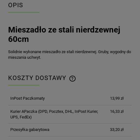
OPIS
Mieszadło ze stali nierdzewnej
60cm
Solidnie wykonane mieszadło ze stali nierdzewnej. Gruby, wygodny do
mieszania uchwyt.
KOSZTY DOSTAWY
CENA NIE ZAWIERA EWENTUALNYCH KOSZTÓW
PŁATNOŚCI
InPost Paczkomaty
13,99 zł
Kurier APaczka
(DPD, Pocztex, DHL, InPost Kurier,
16,33 zł
UPS, FedEx)
Przesyłka gabarytowa
33,20 zł