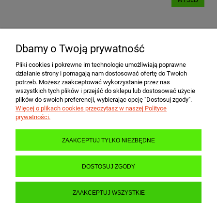
Dbamy o Twoją prywatność
POMOC
Pliki cookies i pokrewne im technologie umożliwiają poprawne
działanie strony i pomagają nam dostosować ofertę do Twoich
MOJE KONTO
potrzeb. Możesz zaakceptować wykorzystanie przez nas
wszystkich tych plików i przejść do sklepu lub dostosować użycie
plików do swoich preferencji, wybierając opcję "Dostosuj zgody".
Więcej o plikach cookies przeczytasz w naszej Polityce
PŁATNOŚCI I DOSTAWA
prywatności.
ZAAKCEPTUJ TYLKO NIEZBĘDNE
INFORMACJE
DOSTOSUJ ZGODY
O NAS
ZAAKCEPTUJ WSZYSTKIE
POKAŻ PEŁNĄ WERSJĘ STRONY