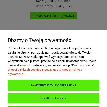
Cena (EUR):
2 470,00 €
Cena netto:
8 645,00 zł
POWIADOM O DOSTĘPNOŚCI
Dbamy o Twoją prywatność
POMOC
Pliki cookies i pokrewne im technologie umożliwiają poprawne
działanie strony i pomagają nam dostosować ofertę do Twoich
MOJE KONTO
potrzeb. Możesz zaakceptować wykorzystanie przez nas
wszystkich tych plików i przejść do sklepu lub dostosować użycie
plików do swoich preferencji, wybierając opcję "Dostosuj zgody".
Więcej o plikach cookies przeczytasz w naszej Polityce
PŁATNOŚCI I DOSTAWA
prywatności.
ZAAKCEPTUJ TYLKO NIEZBĘDNE
INFORMACJE
DOSTOSUJ ZGODY
O NAS