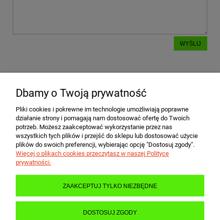
WYŚLIJ
Dbamy o Twoją prywatność
POMOC
Pliki cookies i pokrewne im technologie umożliwiają poprawne
działanie strony i pomagają nam dostosować ofertę do Twoich
MOJE KONTO
potrzeb. Możesz zaakceptować wykorzystanie przez nas
wszystkich tych plików i przejść do sklepu lub dostosować użycie
plików do swoich preferencji, wybierając opcję "Dostosuj zgody".
Więcej o plikach cookies przeczytasz w naszej Polityce
PŁATNOŚCI I DOSTAWA
prywatności.
ZAAKCEPTUJ TYLKO NIEZBĘDNE
INFORMACJE
DOSTOSUJ ZGODY