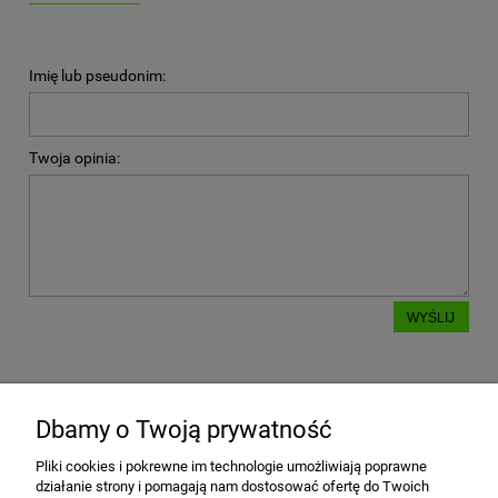
Imię lub pseudonim:
Twoja opinia:
WYŚLIJ
Dbamy o Twoją prywatność
POMOC
Pliki cookies i pokrewne im technologie umożliwiają poprawne
działanie strony i pomagają nam dostosować ofertę do Twoich