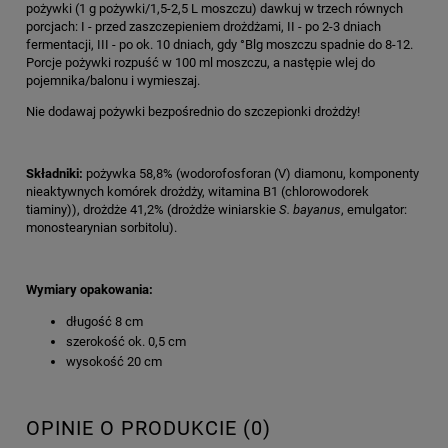
pożywki (1 g pożywki/1,5-2,5 L moszczu) dawkuj w trzech równych
porcjach: I - przed zaszczepieniem drożdżami, II - po 2-3 dniach
fermentacji, III - po ok. 10 dniach, gdy °Blg moszczu spadnie do 8-12.
Porcje pożywki rozpuść w 100 ml moszczu, a następie wlej do
pojemnika/balonu i wymieszaj.
Nie dodawaj pożywki bezpośrednio do szczepionki drożdży!
Składniki:
pożywka 58,8% (wodorofosforan (V) diamonu, komponenty
nieaktywnych komórek drożdży, witamina B1 (chlorowodorek
tiaminy)), drożdże 41,2% (drożdże winiarskie
S. bayanus
, emulgator:
monostearynian sorbitolu).
Wymiary opakowania:
długość 8 cm
szerokość ok. 0,5 cm
wysokość 20 cm
OPINIE O PRODUKCIE (0)