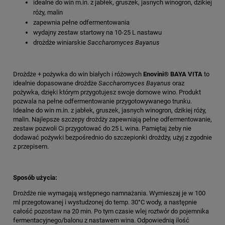
idealne do win m.in. z jabłek, gruszek, jasnych winogron, dzikiej
róży, malin
zapewnia pełne odfermentowania
wydajny zestaw startowy na 10-25 L nastawu
drożdże winiarskie
Saccharomyces Bayanus
Drożdże + pożywka do win białych i różowych
Enovini® BAYA VITA
to
idealnie dopasowane drożdże
Saccharomyces Bayanus
oraz
pożywka, dzięki którym przygotujesz swoje domowe wino. Produkt
pozwala na pełne odfermentowanie przygotowywanego trunku.
Idealne do win m.in. z jabłek, gruszek, jasnych winogron, dzikiej róży,
malin. Najlepsze szczepy drożdży zapewniają pełne odfermentowanie,
zestaw pozwoli Ci przygotować do 25 L wina. Pamiętaj żeby nie
dodawać pożywki bezpośrednio do szczepionki drożdży, użyj z zgodnie
z przepisem.
Sposób użycia:
Drożdże nie wymagają wstępnego namnażania. Wymieszaj je w 100
ml przegotowanej i wystudzonej do temp. 30°C wody, a następnie
całość pozostaw na 20 min. Po tym czasie wlej roztwór do pojemnika
fermentacyjnego/balonu z nastawem wina. Odpowiednią ilość