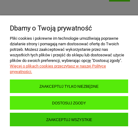
Dbamy o Twoją prywatność
POMOC
Pliki cookies i pokrewne im technologie umożliwiają poprawne
działanie strony i pomagają nam dostosować ofertę do Twoich
MOJE KONTO
potrzeb. Możesz zaakceptować wykorzystanie przez nas
wszystkich tych plików i przejść do sklepu lub dostosować użycie
plików do swoich preferencji, wybierając opcję "Dostosuj zgody".
Więcej o plikach cookies przeczytasz w naszej Polityce
PŁATNOŚCI I DOSTAWA
prywatności.
ZAAKCEPTUJ TYLKO NIEZBĘDNE
INFORMACJE
DOSTOSUJ ZGODY
O NAS
ZAAKCEPTUJ WSZYSTKIE
POKAŻ PEŁNĄ WERSJĘ STRONY
Sklep internetowy Shoper.pl