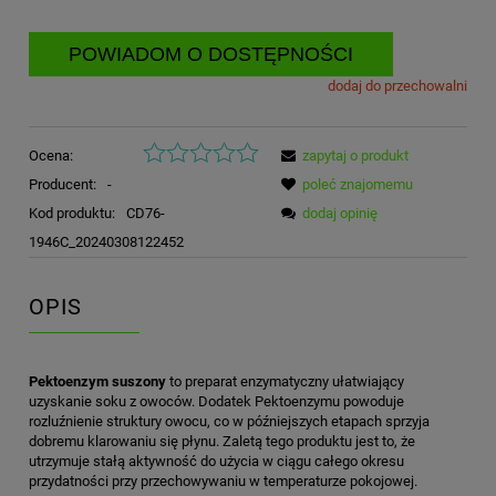
POWIADOM O DOSTĘPNOŚCI
dodaj do przechowalni
Ocena:
zapytaj o produkt
Producent:
-
poleć znajomemu
Kod produktu:
CD76-
dodaj opinię
1946C_20240308122452
OPIS
Pektoenzym suszony
to preparat enzymatyczny ułatwiający
uzyskanie soku z owoców. Dodatek Pektoenzymu powoduje
rozluźnienie struktury owocu, co w późniejszych etapach sprzyja
dobremu klarowaniu się płynu. Zaletą tego produktu jest to, że
utrzymuje stałą aktywność do użycia w ciągu całego okresu
przydatności przy przechowywaniu w temperaturze pokojowej.