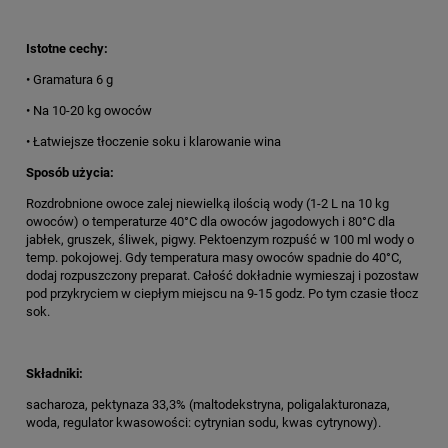
Istotne cechy:
• Gramatura 6 g
• Na 10-20 kg owoców
• Łatwiejsze tłoczenie soku i klarowanie wina
Sposób użycia:
Rozdrobnione owoce zalej niewielką ilością wody (1-2 L na 10 kg
owoców) o temperaturze 40°C dla owoców jagodowych i 80°C dla
jabłek, gruszek, śliwek, pigwy. Pektoenzym rozpuść w 100 ml wody o
temp. pokojowej. Gdy temperatura masy owoców spadnie do 40°C,
dodaj rozpuszczony preparat. Całość dokładnie wymieszaj i pozostaw
pod przykryciem w ciepłym miejscu na 9-15 godz. Po tym czasie tłocz
sok.
Składniki:
sacharoza, pektynaza 33,3% (maltodekstryna, poligalakturonaza,
woda, regulator kwasowości: cytrynian sodu, kwas cytrynowy).