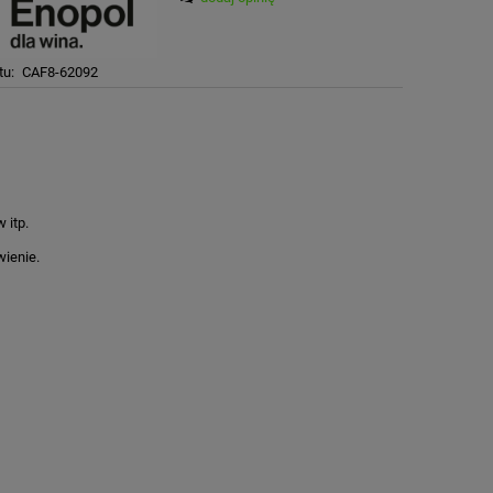
tu:
CAF8-62092
 itp.
wienie.