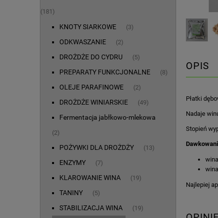
(181)
KNOTY SIARKOWE
(3)
ODKWASZANIE
(2)
DROŻDŻE DO CYDRU
(5)
OPIS
PREPARATY FUNKCJONALNE
(8)
OLEJE PARAFINOWE
(2)
Płatki dębo
DROŻDŻE WINIARSKIE
(49)
Nadaje winu
Fermentacja jabłkowo-mlekowa
Stopień wyp
(2)
Dawkowani
POŻYWKI DLA DROŻDŻY
(13)
wina
ENZYMY
(7)
wina
KLAROWANIE WINA
(19)
Najlepiej a
TANINY
(5)
STABILIZACJA WINA
(19)
OPINI