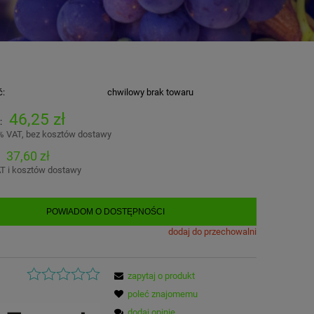
ć:
chwilowy brak towaru
46,25 zł
:
% VAT, bez kosztów dostawy
37,60 zł
T i kosztów dostawy
POWIADOM O DOSTĘPNOŚCI
dodaj do przechowalni
zapytaj o produkt
poleć znajomemu
dodaj opinię