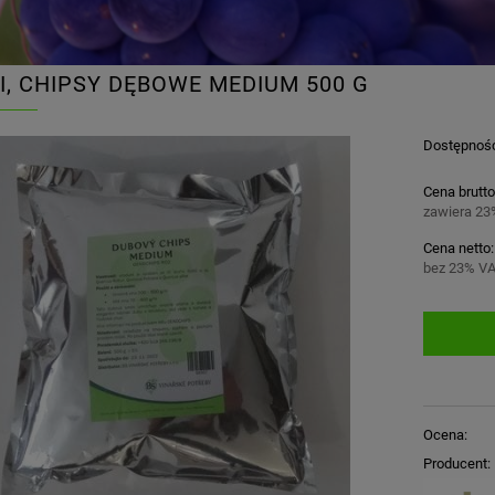
I, CHIPSY DĘBOWE MEDIUM 500 G
Dostępnoś
Cena brutto
zawiera 23
Cena netto:
bez 23% VA
Ocena:
Producent: