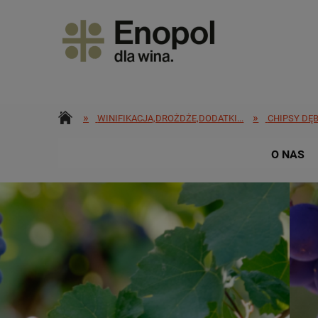
»
»
WINIFIKACJA,DROŻDŻE,DODATKI...
CHIPSY DĘ
O NAS