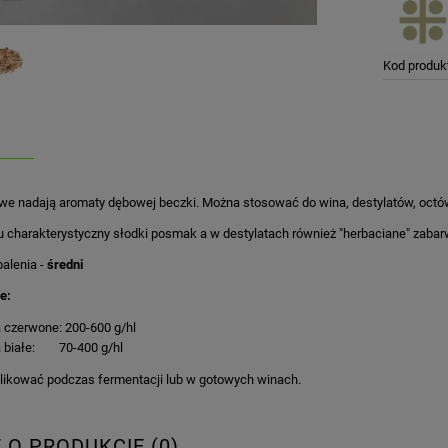
Kod produk
we nadają aromaty dębowej beczki. Można stosować do wina, destylatów, octów
 charakterystyczny słodki posmak a w destylatach również "herbaciane" zabar
alenia -
średni
e:
 czerwone: 200-600 g/hl
 białe: 70-400 g/hl
plikować podczas fermentacji lub w gotowych winach.
E O PRODUKCIE (0)