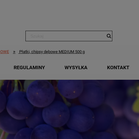
»
BOWE
Płatki, chipsy dębowe MEDIUM 500 g
REGULAMINY
WYSYŁKA
KONTAKT