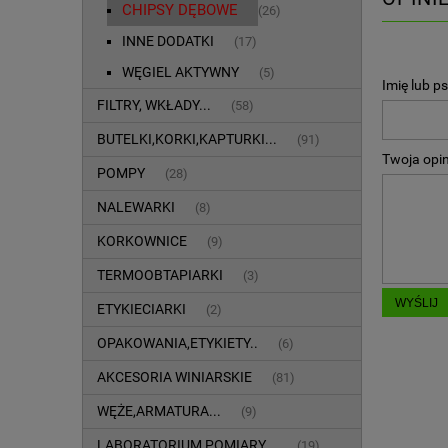
CHIPSY DĘBOWE
(26)
INNE DODATKI
(17)
WĘGIEL AKTYWNY
(5)
Imię lub p
FILTRY, WKŁADY...
(58)
BUTELKI,KORKI,KAPTURKI...
(91)
Twoja opin
POMPY
(28)
NALEWARKI
(8)
KORKOWNICE
(9)
TERMOOBTAPIARKI
(3)
WYŚLIJ
ETYKIECIARKI
(2)
OPAKOWANIA,ETYKIETY..
(6)
AKCESORIA WINIARSKIE
(81)
WĘŻE,ARMATURA...
(9)
LABORATORIUM,POMIARY...
(19)