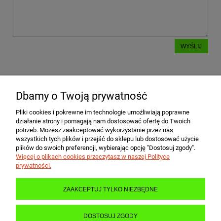
WYŚLIJ
Dbamy o Twoją prywatność
POMOC
Pliki cookies i pokrewne im technologie umożliwiają poprawne
działanie strony i pomagają nam dostosować ofertę do Twoich
MOJE KONTO
potrzeb. Możesz zaakceptować wykorzystanie przez nas
wszystkich tych plików i przejść do sklepu lub dostosować użycie
plików do swoich preferencji, wybierając opcję "Dostosuj zgody".
Więcej o plikach cookies przeczytasz w naszej Polityce
PŁATNOŚCI I DOSTAWA
prywatności.
ZAAKCEPTUJ TYLKO NIEZBĘDNE
INFORMACJE
DOSTOSUJ ZGODY